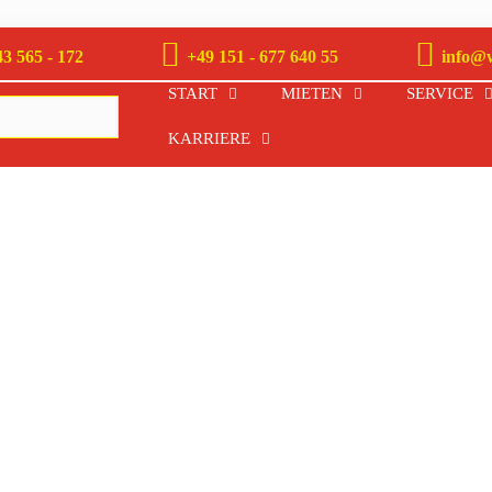
3 565 - 172
+49 151 - 677 640 55
info@
START
MIETEN
SERVICE
KARRIERE