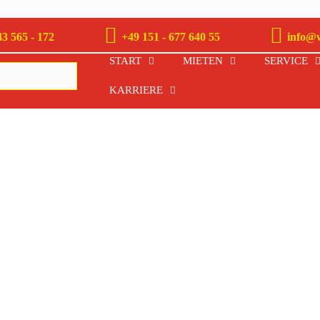
3 565 - 172
+49 151 - 677 640 55
info@
START
MIETEN
SERVICE
KARRIERE